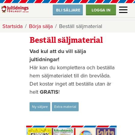
BLI SÄLJARE
LOGGA IN
Startsida
Börja sälja
Beställ säljmaterial
Beställ säljmaterial
Vad kul att du vill sälja
jultidningar!
Här kan du komplettera och beställa
hem säljmaterialet till din brevlåda.
Det kostar inget att beställa utan är
helt
GRATIS
!
Ny säljare
Extra material