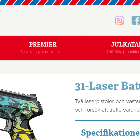
PREMIER
JULKATA
Se vilka prylar du kan välja
Lättsålda produkter 
31-Laser Bat
Två laserpistoler och västa
och försök att träffa varand
Specifikatione