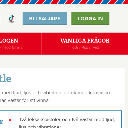
BLI SÄLJARE
LOGGA IN
LOGEN
VANLIGA FRÅGOR
- något för alla
...och viktigt att veta
tle
r med ljud, ljus och vibrationer. Lek med kompisarna
ras västar för att vinna!
r
Två leksakspistoler och två västar med ljud,
ljus och vibrationer